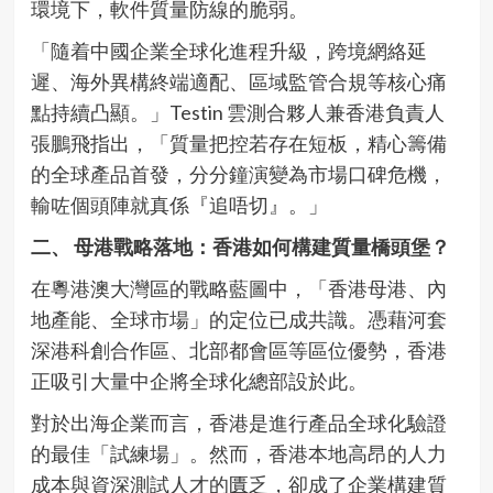
環境下，軟件質量防線的脆弱。
「隨着中國企業全球化進程升級，跨境網絡延
遲、海外異構終端適配、區域監管合規等核心痛
點持續凸顯。」Testin 雲測合夥人兼香港負責人
張鵬飛指出，「質量把控若存在短板，精心籌備
的全球產品首發，分分鐘演變為市場口碑危機，
輸咗個頭陣就真係『追唔切』。」
二、 母港戰略落地：香港如何構建質量橋頭堡？
在粵港澳大灣區的戰略藍圖中，「香港母港、內
地產能、全球市場」的定位已成共識。憑藉河套
深港科創合作區、北部都會區等區位優勢，香港
正吸引大量中企將全球化總部設於此。
對於出海企業而言，香港是進行產品全球化驗證
的最佳「試練場」。然而，香港本地高昂的人力
成本與資深測試人才的匱乏，卻成了企業構建質