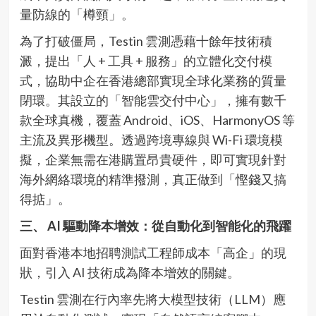
量防線的「樽頸」。
為了打破僵局，Testin 雲測憑藉十餘年技術積
澱，提出「人 + 工具 + 服務」的立體化交付模
式，協助中企在香港總部實現全球化業務的質量
閉環。其設立的「智能雲交付中心」，擁有數千
款全球真機，覆蓋 Android、iOS、HarmonyOS 等
主流及異形機型。透過跨境專線與 Wi-Fi 環境模
擬，企業無需在港購置昂貴硬件，即可實現針對
海外網絡環境的精準撥測，真正做到「慳錢又搞
得掂」。
三、
AI
驅動降本增效：從自動化到智能化的飛躍
面對香港本地招聘測試工程師成本「高企」的現
狀，引入 AI 技術成為降本增效的關鍵。
Testin 雲測在行內率先將大模型技術（LLM）應