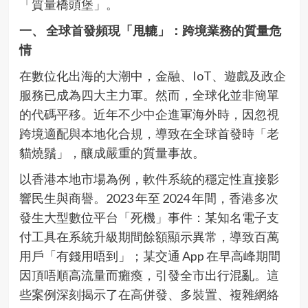
「質量橋頭堡」。
一、 全球首發頻現「甩轆」：跨境業務的質量危
情
在數位化出海的大潮中，金融、IoT、遊戲及政企
服務已成為四大主力軍。然而，全球化並非簡單
的代碼平移。近年不少中企進軍海外時，因忽視
跨境適配與本地化合規，導致在全球首發時「老
貓燒鬚」，釀成嚴重的質量事故。
以香港本地市場為例，軟件系統的穩定性直接影
響民生與商譽。2023 年至 2024 年間，香港多次
發生大型數位平台「死機」事件：某知名電子支
付工具在系統升級期間餘額顯示異常，導致百萬
用戶「有錢用唔到」；某交通 App 在早高峰期間
因頂唔順高流量而癱瘓，引發全市出行混亂。這
些案例深刻揭示了在高併發、多裝置、複雜網絡