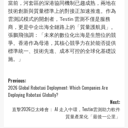
當前，河套區的深港協同機制已趨成熟，兩地在
技術創新與質量標準上的對接正加速推進。作為
雲測試模式的開創者，Testin 雲測不僅是服務
商，更是中企出海全鏈路上的「質量護航員」。
張鵬飛強調：「未來的數位化出海是生態位的競
爭。香港作為母港，其核心競爭力在於能否提供
標準統一、技術先進、成本可控的全球化基礎設
施。」
Post
Previous:
2026 Global Robotaxi Deployment: Which Companies Are
navigation
Deploying Robotaxi Globally?
Next:
直擊2026亞太峰會： AI 走入中環，Testin雲測助力軟件
質量產業化「最後一公里」