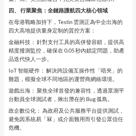
四、 行業聚焦：全鏈路護航四大核心領域
在母港戰略加持下，Testin 雲測正為中企出海的
四大高地提供量身定制的質控方案：
金融科技： 針對支付工具的高併發容錯，提供高
精度撥測監控，確保在 0.05 秒內鎖定問題，助產
品迭代快人一步。
IoT 智能硬件： 解決跨設備互操作性「唔夾」的
難題，模擬全球不同地區的運營商網絡環境。
遊戲出海： 聚焦全球首發的兼容性，透過眾測平
台動員全球測試者，揪出潛在的 Bug 孤島。
政企數位化： 為政府及公共服務平台提供測試，
避免因系統易「冧」或介面難用而引發公眾信任
危機。