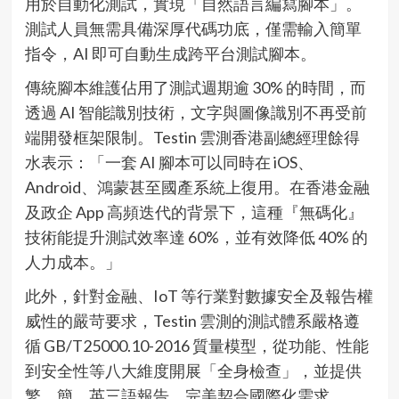
用於自動化測試，實現「自然語言編寫腳本」。
測試人員無需具備深厚代碼功底，僅需輸入簡單
指令，AI 即可自動生成跨平台測試腳本。
傳統腳本維護佔用了測試週期逾 30% 的時間，而
透過 AI 智能識別技術，文字與圖像識別不再受前
端開發框架限制。Testin 雲測香港副總經理餘得
水表示：「一套 AI 腳本可以同時在 iOS、
Android、鴻蒙甚至國產系統上復用。在香港金融
及政企 App 高頻迭代的背景下，這種『無碼化』
技術能提升測試效率達 60%，並有效降低 40% 的
人力成本。」
此外，針對金融、IoT 等行業對數據安全及報告權
威性的嚴苛要求，Testin 雲測的測試體系嚴格遵
循 GB/T25000.10-2016 質量模型，從功能、性能
到安全性等八大維度開展「全身檢查」，並提供
繁、簡、英三語報告，完美契合國際化需求。